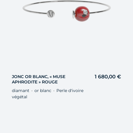
1 680,00
€
JONC OR BLANC, « MUSE
APHRODITE » ROUGE
diamant
or blanc
Perle d'ivoire
・
・
végétal