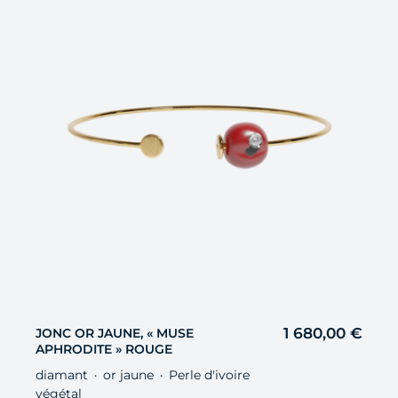
1 680,00
€
JONC OR JAUNE, « MUSE
APHRODITE » ROUGE
diamant
or jaune
Perle d'ivoire
・
・
végétal