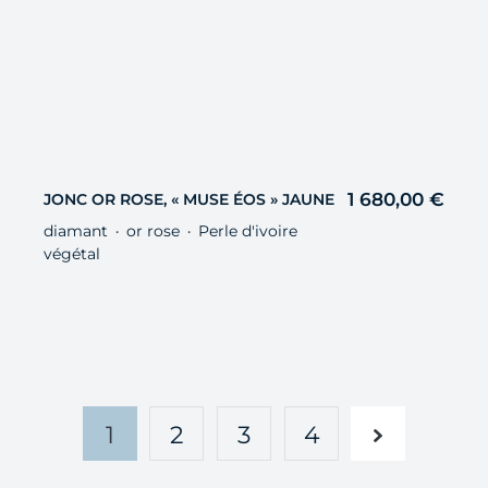
1 680,00
€
JONC OR ROSE, « MUSE ÉOS » JAUNE
diamant
or rose
Perle d'ivoire
・
・
végétal
1
2
3
4