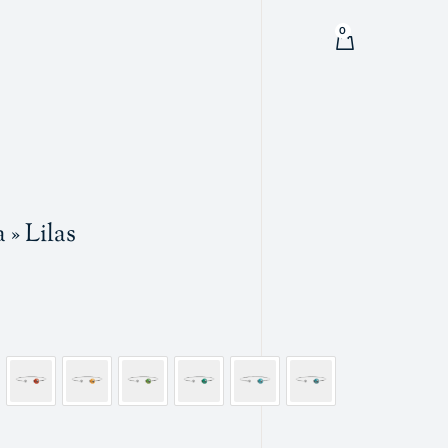
0
 » Lilas