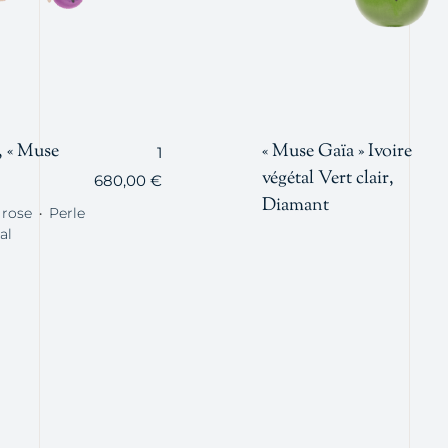
, « Muse
« Muse Gaïa » Ivoire
1
végétal Vert clair,
680,00
€
Diamant
 rose
Perle
・
al