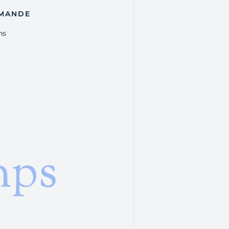
MANDE
ns
mps