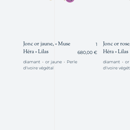
Jonc or jaune, « Muse
Jonc or rose
1
Héra » Lilas
Héra » Lilas
680,00
€
diamant
or jaune
Perle
diamant
or
・
・
・
d'ivoire végétal
d'ivoire végét