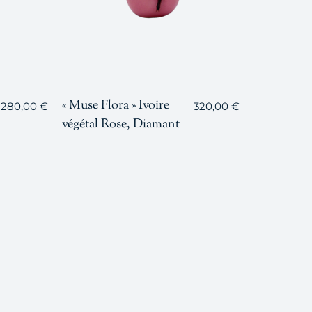
« Muse Flora » Ivoire
280,00
€
320,00
€
végétal Rose, Diamant